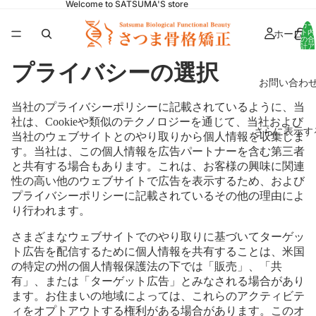
Welcome to SATSUMA'S store
カー
ホーム
ト内
の合
計ア
イテ
ム
プライバシーの選択
数:
0
お問い合わ
当社のプライバシーポリシーに記載されているように、当
社は、Cookieや類似のテクノロジーを通じて、当社および
さらに表示す
当社のウェブサイトとのやり取りから個人情報を収集しま
す。当社は、この個人情報を広告パートナーを含む第三者
と共有する場合もあります。これは、お客様の興味に関連
性の高い他のウェブサイトで広告を表示するため、および
プライバシーポリシーに記載されているその他の理由によ
り行われます。
さまざまなウェブサイトでのやり取りに基づいてターゲッ
ト広告を配信するために個人情報を共有することは、米国
の特定の州の個人情報保護法の下では「販売」、「共
有」、または「ターゲット広告」とみなされる場合があり
ます。お住まいの地域によっては、これらのアクティビテ
ィをオプトアウトする権利がある場合があります。このオ