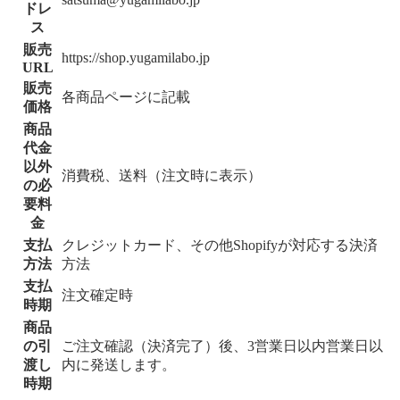
ドレ
ス
販売
https://shop.yugamilabo.jp
URL
販売
各商品ページに記載
価格
商品
代金
以外
消費税、送料（注文時に表示）
の必
要料
金
支払
クレジットカード、その他Shopifyが対応する決済
方法
方法
支払
注文確定時
時期
商品
の引
ご注文確認
（決済完了）後、3営業日以内
営業日以
渡し
内に発送します。
時期